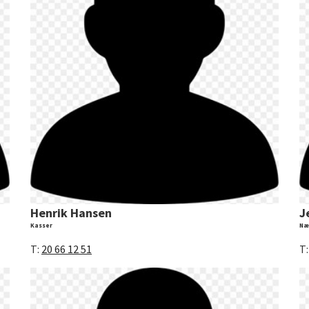
Henrik Hansen
J
Kasser
Næ
T:
20 66 12 51
T