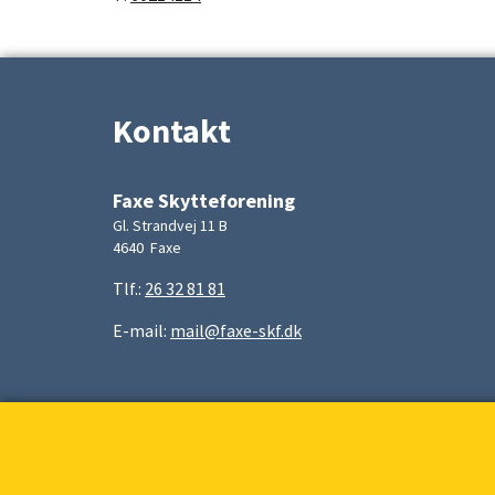
Kontakt
Faxe Skytteforening
Gl. Strandvej 11 B
4640 Faxe
Tlf.:
26 32 81 81
E-mail:
mail@faxe-skf.dk