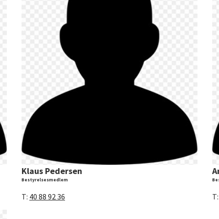
Klaus Pedersen
A
Bestyrelsesmedlem
Be
T:
40 88 92 36
T