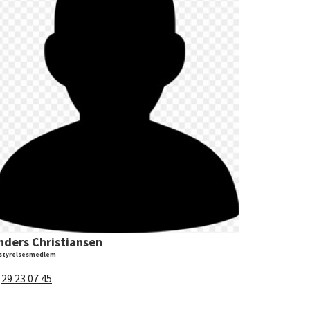
nders Christiansen
styrelsesmedlem
:
29 23 07 45