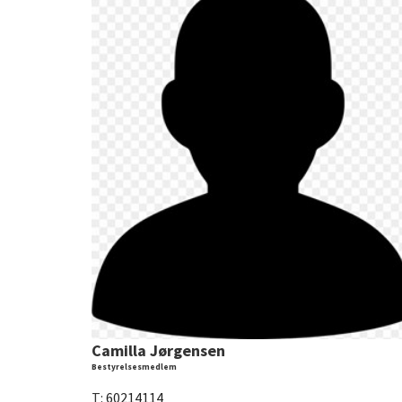
Camilla Jørgensen
Bestyrelsesmedlem
T:
60214114