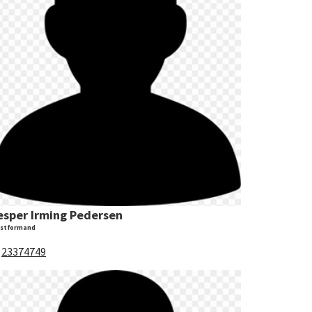
esper Irming Pedersen
stformand
:
23374749