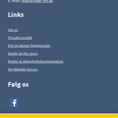
E-mail:
mail@faxe-skf.dk
Links
Om os
Privatlivspolitik
DGI skydnings hjemmeside
Dansk skytte union
Regler & sikkerhedsbestemmelser
Skydeleder kursus
Følg os