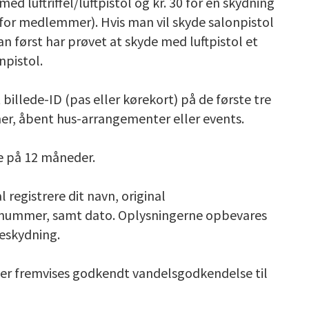
ed luftriffel/luftpistol og kr. 30 for en skydning
for medlemmer). Hvis man vil skyde salonpistol
n først har prøvet at skyde med luftpistol et
npistol.
billede-ID (pas eller kørekort) på de første tre
ner, åbent hus-arrangementer eller events.
e på 12 måneder.
registrere dit navn, original
nsnummer, samt dato. Oplysningerne opbevares
veskydning.
der fremvises godkendt vandelsgodkendelse til