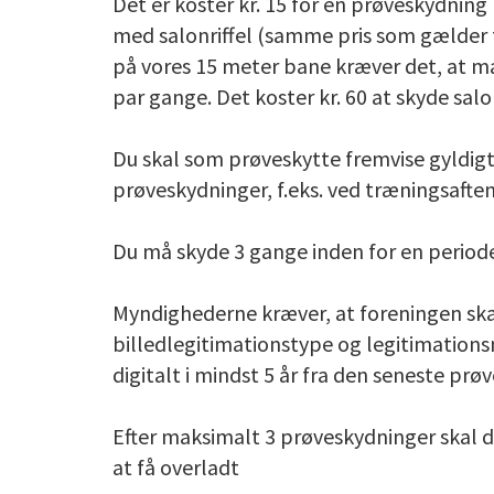
Det er koster kr. 15 for en prøveskydning m
med salonriffel (samme pris som gælder 
på vores 15 meter bane kræver det, at ma
par gange. Det koster kr. 60 at skyde salo
Du skal som prøveskytte fremvise gyldigt 
prøveskydninger, f.eks. ved træningsafte
Du må skyde 3 gange inden for en period
Myndighederne kræver, at foreningen skal 
billedlegitimationstype og legitimatio
digitalt i mindst 5 år fra den seneste prø
Efter maksimalt 3 prøveskydninger skal 
at få overladt